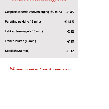
Gespecialiseerde voetverzorging (60 min.)
€ 45
Paraffine pakking (15 min.)
€ 14.5
Lakken teennagels (15 min.)
€ 10
French lakken (15 min.)
€ 10
Sopolish (20 min.)
€ 32
Neem contact met ons op
voor een afspraak!
Ervaar zelf het verschil met een
behandeling in huidvernieuwing en
huidverbetering.