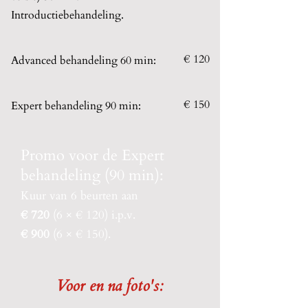
Introductiebehandeling.
€ 120
Advanced behandeling 60 min:
€ 150
Expert behandeling 90 min:
Promo voor de Expert
behandeling (90 min):
Kuur van 6 beurten aan
€ 720
(6 × € 120)
i.p.v.
€ 900
(6 × € 150).
Voor en na foto's: